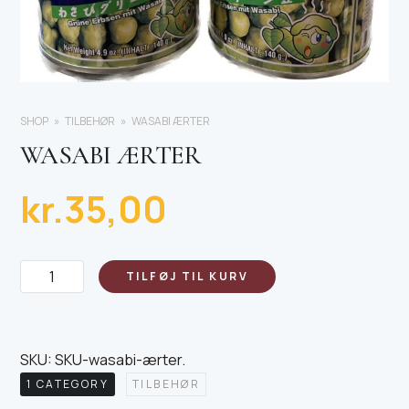
SHOP
TILBEHØR
WASABI ÆRTER
WASABI ÆRTER
kr.
35,00
Wasabi
TILFØJ TIL KURV
ærter
antal
SKU:
SKU-wasabi-ærter
.
1 CATEGORY
TILBEHØR