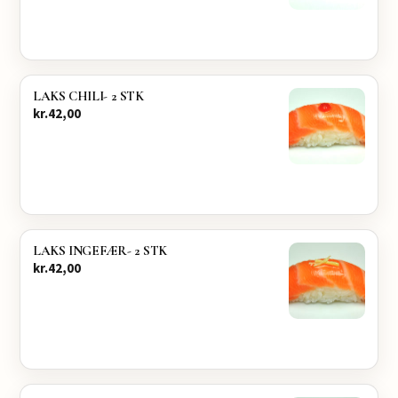
LAKS CHILI- 2 STK
kr.
42,00
LAKS INGEFÆR- 2 STK
kr.
42,00