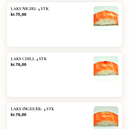
LAKS NIGIRI- 4 STK
kr.
75,00
LAKS CHILI- 4 STK
kr.
76,00
LAKS INGEFÆR- 4 STK
kr.
76,00