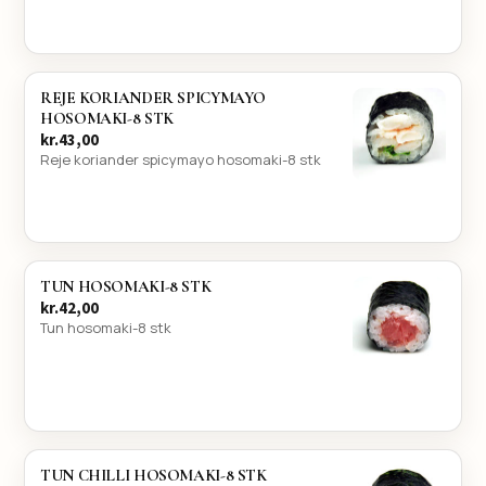
REJE KORIANDER SPICYMAYO
HOSOMAKI-8 STK
kr.
43,00
Reje koriander spicymayo hosomaki-8 stk
TUN HOSOMAKI-8 STK
kr.
42,00
Tun hosomaki-8 stk
TUN CHILLI HOSOMAKI-8 STK