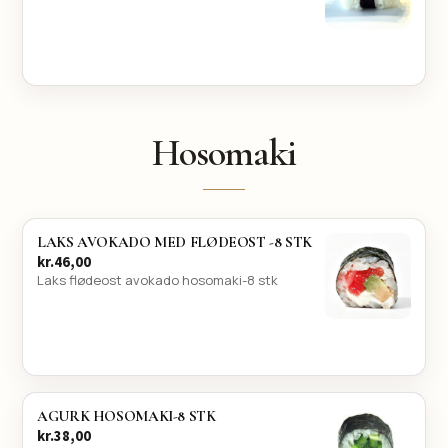
Hosomaki
LAKS AVOKADO MED FLØDEOST -8 STK
kr.
46,00
Laks flødeost avokado hosomaki-8 stk
AGURK HOSOMAKI-8 STK
kr.
38,00