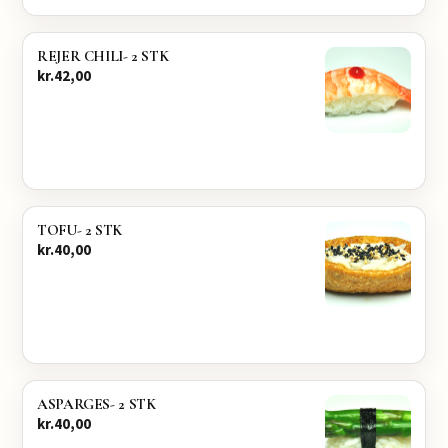
REJER CHILI- 2 STK
kr.
42,00
TOFU- 2 STK
kr.
40,00
ASPARGES- 2 STK
kr.
40,00