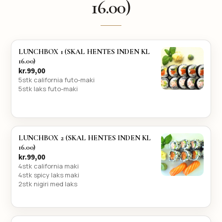
16.00)
LUNCHBOX 1 (SKAL HENTES INDEN KL
16.00)
kr.
99,00
5stk california futo-maki
5stk laks futo-maki
LUNCHBOX 2 (SKAL HENTES INDEN KL
16.00)
kr.
99,00
4stk california maki
4stk spicy laks maki
2stk nigiri med laks