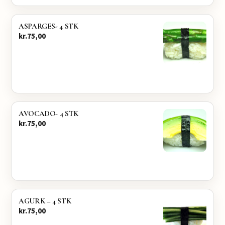
ASPARGES- 4 STK
kr.
75,00
AVOCADO- 4 STK
kr.
75,00
AGURK – 4 STK
kr.
75,00