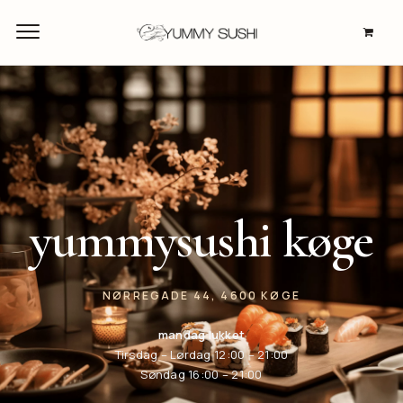
yummysushi køge
NØRREGADE 44, 4600 KØGE
mandag lukket
Tirsdag – Lørdag 12:00 – 21:00
Søndag 16:00 – 21:00