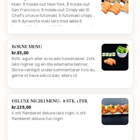
Maki: 8 inside-out New York, 8 inside-out
San Francisco, 8 inside-out Crispy ebi 10
Chef’s choice futomaki, 5 futomaki crispy
ebi 8 dynamite maki laks med æble 8
hosomaki laks med chili 8 hosomaki agurk
cream cheese
Nigiri: 4 laks, 4 tun, 4 rejer, 4 tofu, 4 laks med
hvidløg
BØRNE MENU
kr.
85,00
8stk. agurk eller avocado hosomakier, 2stk.
laks nigirier og en lille edamame bønner.
Skrive venligst under kommentarer hvis du
gerne vil have advocado, ellers vil
hosomakien blev ￼lavet af agurk.
DELUXE NIGIRI MENU– 8 STK. 1 PER
kr.
139,00
4 stk flamberet deluxe laks nigiri, 4 stk
flamberet deluxe tun nigiri.