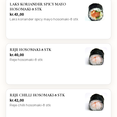
LAKS KORIANDER SPICY MAYO
HOSOMAKI-8 STK
kr.
43,00
Laks koriander spicy mayo hosomaki-8 stk
REJE HOSOMAKI-8 STK
kr.
40,00
Reje hosomaki-8 stk
REJE CHILLI HOSOMAKI-8 STK
kr.
42,00
Reje chilli hosomaki-8 stk