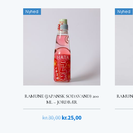
Nyhed
Nyhed
RAMUNE (JAPANSK SODAVAND) 200
RAMUNE
ML – JORDBÆR
Den
Den
kr.
30,00
kr.
25,00
oprindelige
aktuelle