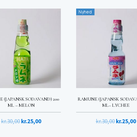
pris
pris
pris
Nyhed
var:
er:
var:
kr.30,00.
kr.25,00.
kr.30,00.
 (JAPANSK SODAVAND) 200
RAMUNE (JAPANSK SODAVA
ML – MELON
ML– LYCHEE
Den
Den
Den
kr.
30,00
kr.
25,00
kr.
30,00
kr.
25,00
oprindelige
aktuelle
oprindel