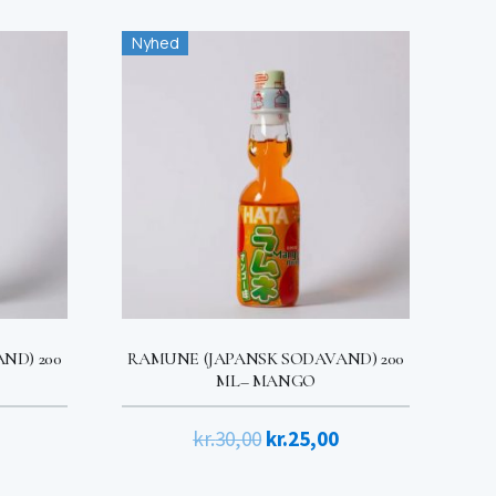
pris
pris
pris
Nyhed
er:
var:
er:
kr.25,00.
kr.30,00.
kr.25,00.
ND) 200
RAMUNE (JAPANSK SODAVAND) 200
ML– MANGO
Den
Den
Den
kr.
30,00
kr.
25,00
ige
aktuelle
oprindelige
aktuelle