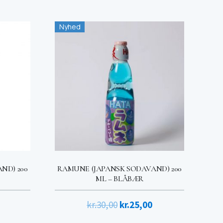
Nyhed
ND) 200
RAMUNE (JAPANSK SODAVAND) 200
ML – BLÅBÆR
Den
Den
Den
kr.
30,00
kr.
25,00
ige
aktuelle
oprindelige
aktuelle