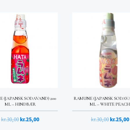
 (JAPANSK SODAVAND) 200
RAMUNE (JAPANSK SODAVA
ML – HINDBÆR
ML – WHITE PEACH
Den
Den
Den
kr.
30,00
kr.
25,00
kr.
30,00
kr.
25,00
oprindelige
aktuelle
oprindel