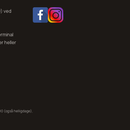
0) ved
erminal
r heller
0 (også helligdage),