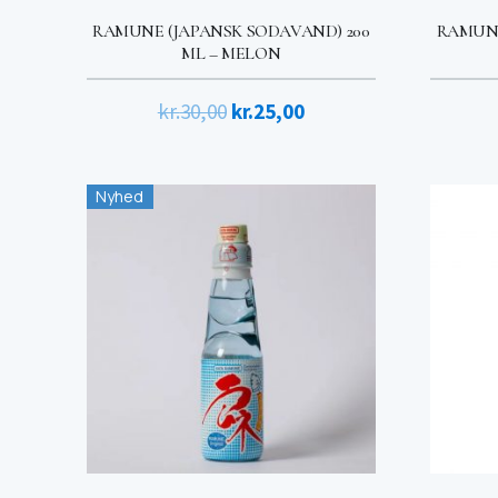
RAMUNE (JAPANSK SODAVAND) 200
RAMUNE
ML – MELON
Den
Den
kr.
30,00
kr.
25,00
oprindelige
aktuelle
pris
pris
Nyhed
var:
er:
kr.30,00.
kr.25,00.