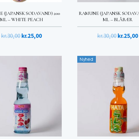
 (JAPANSK SODAVAND) 200
RAMUNE (JAPANSK SODAVA
ML – WHITE PEACH
ML – BLÅBÆR
Den
Den
Den
kr.
30,00
kr.
25,00
kr.
30,00
kr.
25,00
oprindelige
aktuelle
oprindel
pris
pris
pris
Nyhed
var:
er:
var:
kr.30,00.
kr.25,00.
kr.30,00.