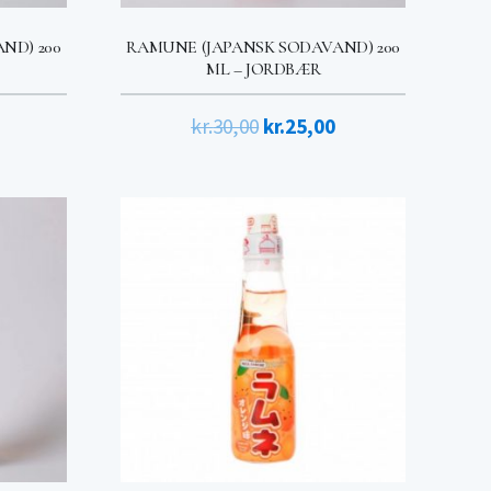
ND) 200
RAMUNE (JAPANSK SODAVAND) 200
ML – JORDBÆR
Den
Den
Den
kr.
30,00
kr.
25,00
ige
aktuelle
oprindelige
aktuelle
pris
pris
pris
er:
var:
er:
kr.25,00.
kr.30,00.
kr.25,00.