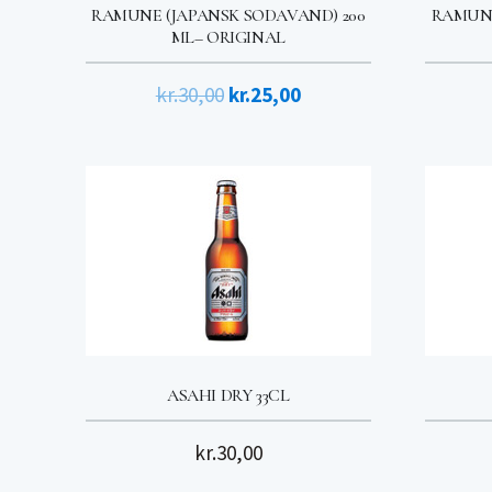
RAMUNE (JAPANSK SODAVAND) 200
RAMUNE
ML– ORIGINAL
Den
Den
kr.
30,00
kr.
25,00
oprindelige
aktuelle
pris
pris
var:
er:
kr.30,00.
kr.25,00.
ASAHI DRY 33CL
kr.
30,00