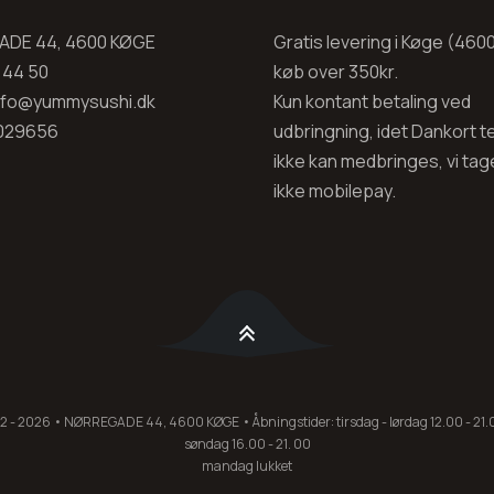
DE 44, 4600 KØGE
Gratis levering i Køge (460
0 44 50
køb over 350kr.
info@yummysushi.dk
Kun kontant betaling ved
029656
udbringning, idet Dankort t
ikke kan medbringes, vi tage
ikke mobilepay.
 2026 • NØRREGADE 44, 4600 KØGE • Åbningstider: tirsdag - lørdag 12.00 - 21.0
søndag 16.00 - 21. 00
mandag lukket