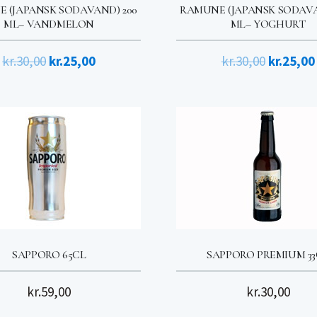
 (JAPANSK SODAVAND) 200
RAMUNE (JAPANSK SODAVA
ML– VANDMELON
ML– YOGHURT
Den
Den
Den
kr.
30,00
kr.
25,00
kr.
30,00
kr.
25,00
oprindelige
aktuelle
oprindel
pris
pris
pris
var:
er:
var:
kr.30,00.
kr.25,00.
kr.30,00.
SAPPORO 65CL
SAPPORO PREMIUM 33
kr.
59,00
kr.
30,00