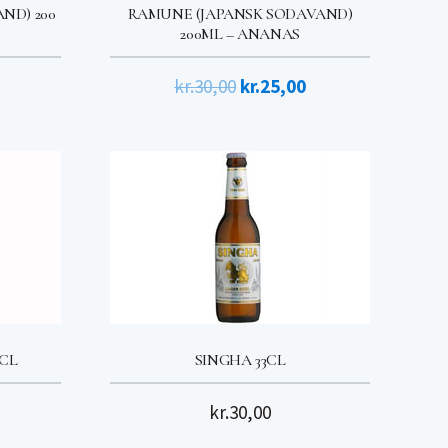
ND) 200
RAMUNE (JAPANSK SODAVAND)
200ML – ANANAS
Den
Den
Den
kr.
30,00
kr.
25,00
ige
aktuelle
oprindelige
aktuelle
pris
pris
pris
er:
var:
er:
kr.25,00.
kr.30,00.
kr.25,00.
CL
SINGHA 33CL
kr.
30,00