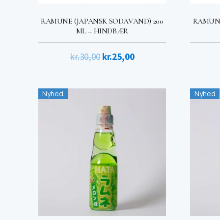
RAMUNE (JAPANSK SODAVAND) 200
RAMUNE
ML – HINDBÆR
Den
Den
kr.
30,00
kr.
25,00
oprindelige
aktuelle
pris
pris
Nyhed
Nyhed
var:
er:
kr.30,00.
kr.25,00.