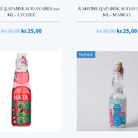
 (JAPANSK SODAVAND) 200
RAMUNE (JAPANSK SODAVA
ML– LYCHEE
ML– MANGO
Den
Den
Den
kr.
30,00
kr.
25,00
kr.
30,00
kr.
25,00
oprindelige
aktuelle
oprindel
pris
pris
pris
Nyhed
var:
er:
var:
kr.30,00.
kr.25,00.
kr.30,00.