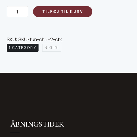
Tun
TILFØJ TIL KURV
Chili-
2
stk
SKU:
SKU-tun-chili--2-stk
.
antal
1 CATEGORY
NIGIRI
ÅBNINGSTIDER