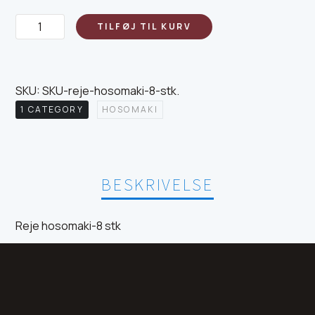
Reje
TILFØJ TIL KURV
hosomaki-
8
stk
SKU:
SKU-reje-hosomaki-8-stk
.
antal
1 CATEGORY
HOSOMAKI
BESKRIVELSE
Reje hosomaki-8 stk