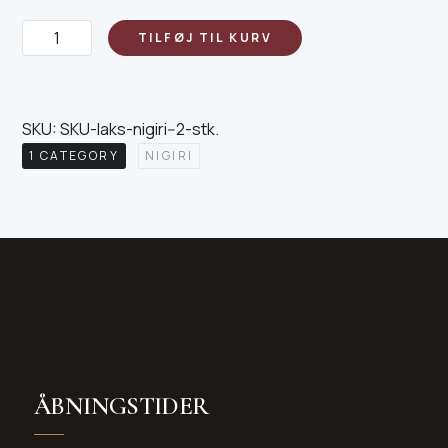
Laks
TILFØJ TIL KURV
Nigiri-
2
stk
SKU:
SKU-laks-nigiri--2-stk
.
antal
1 CATEGORY
NIGIRI
ÅBNINGSTIDER