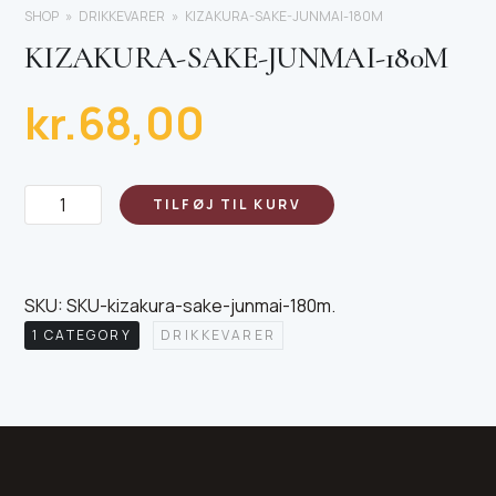
SHOP
DRIKKEVARER
KIZAKURA-SAKE-JUNMAI-180M
KIZAKURA-SAKE-JUNMAI-180M
kr.
68,00
Kizakura-
TILFØJ TIL KURV
sake-
junmai-
180m
SKU:
SKU-kizakura-sake-junmai-180m
.
antal
1 CATEGORY
DRIKKEVARER