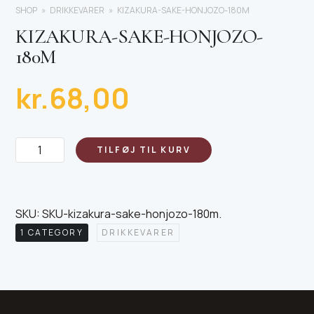
SHOP
DRIKKEVARER
KIZAKURA-SAKE-HONJOZO-180M
KIZAKURA-SAKE-HONJOZO-
180M
kr.
68,00
Kizakura-
TILFØJ TIL KURV
sake-
honjozo-
180m
SKU:
SKU-kizakura-sake-honjozo-180m
.
antal
1 CATEGORY
DRIKKEVARER