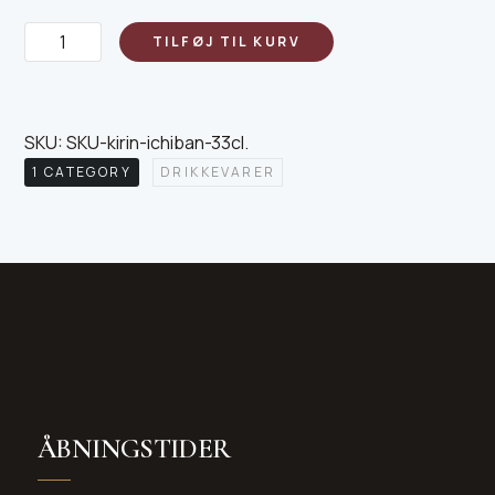
Kirin
TILFØJ TIL KURV
Ichiban
33cl
antal
SKU:
SKU-kirin-ichiban-33cl
.
1 CATEGORY
DRIKKEVARER
ÅBNINGSTIDER