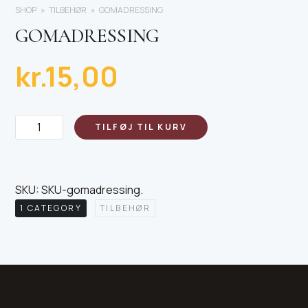
SHOP
TILBEHØR
GOMADRESSING
GOMADRESSING
kr.
15,00
Gomadressing
TILFØJ TIL KURV
antal
SKU:
SKU-gomadressing
.
1 CATEGORY
TILBEHØR