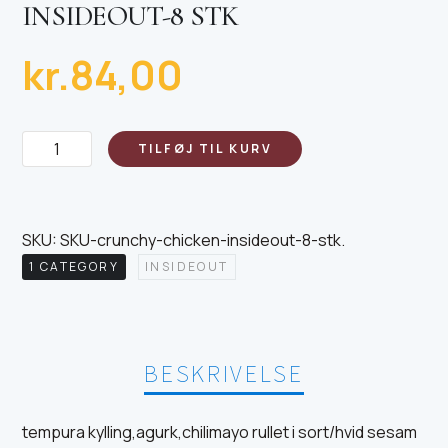
INSIDEOUT-8 STK
kr.
84,00
Crunchy
TILFØJ TIL KURV
chicken
insideout-
8
SKU:
SKU-crunchy-chicken-insideout-8-stk
.
stk
1 CATEGORY
INSIDEOUT
antal
BESKRIVELSE
tempura kylling,agurk,chilimayo rullet i sort/hvid sesam