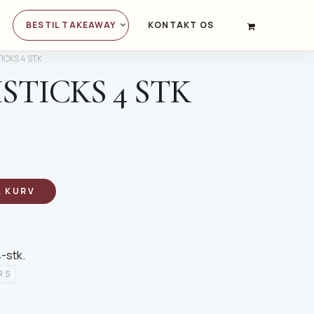
BESTIL TAKEAWAY
KONTAKT OS
PRIMARY
NAVIGATION
TICKS 4 STK
ISTICKS 4 STK
L KURV
4-stk
.
RS