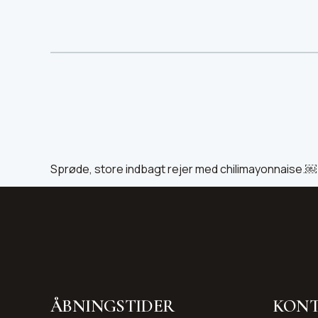
Sprøde, store indbagt rejer med chilimayonnaise.￼
ÅBNINGSTIDER
KONT