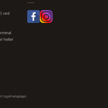
0) ved
erminal
r heller
0 (også helligdage),