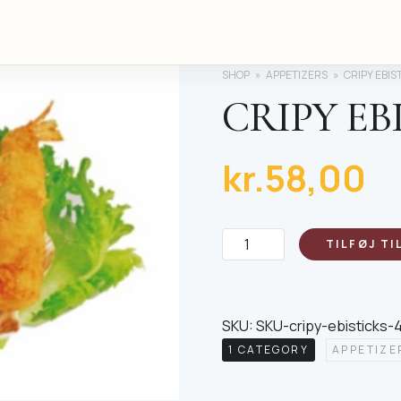
SHOP
APPETIZERS
CRIPY EBIS
CRIPY EB
kr.
58,00
Cripy
TILFØJ TI
ebisticks
4
stk
SKU:
SKU-cripy-ebisticks-
antal
1 CATEGORY
APPETIZE