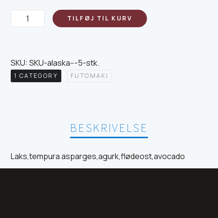
Alaska
TILFØJ TIL KURV
-
5
STK
SKU:
SKU-alaska---5-stk
.
antal
1 CATEGORY
FUTOMAKI
BESKRIVELSE
Laks,tempura asparges,agurk,flødeost,avocado