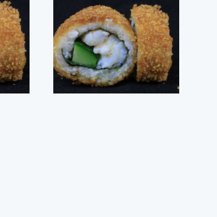
8 STK
DYNAMITE CALIFORNIA – 8STK
kr.
85,00