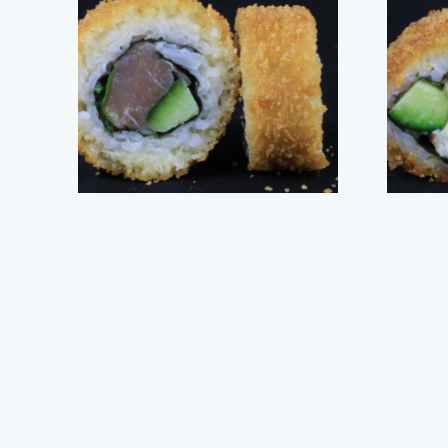
DYNAMITE TUN OG KORIANDER-8
DY
STK
kr.
89,00