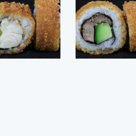
NAMITE KYLLING-8 STK
DYNAMITE BEEF TATAKI-
kr.
85,00
kr.
89,00